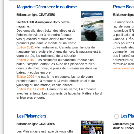
Magazine Découvrez le nautisme
Power Boat
Éditions en ligne GRATUITES
Éditions en li
Voir GRATUIT du magazine Découvrez le
Le magazine P
nautisme.
ravi de vous 
Des conseils, des récits, des idées et de
numérique GRA
l’information visant à répondre à toutes
la publication
vos questions et vous aider à faire vos
Canada. Grâce
premiers pas dans le monde du nautisme.
vous pourrez 
Édition 2011
– le nautisme au Canada, pour l’amour du
votre ordinateu
nautisme, en croisière le chenal du nord, le nautisme est à
comme le magaz
votre portée, les rudiments de la sécurité.
pas imprimé su
Édition 2010
– les rudiments du nautisme, l’achat d’un
couverture ou 
bateau simplifié, entrevues avec des plaisanciers bien
formulaire d’
connus de chez nous, le plaisir de « traînasser dans un
www.powerboat
bateau » et plus encore.
Édition 2009
– le nautisme en couple, l’achat de votre
premier bateau, à moteur ou à voile, choisir un club de
yachting ou une marina, et plus encore.
Édition 2007 / 2008
- L'amour du nautisme, En croisière
avec les enfants, Les rudiments de la pêche, Pattes à bord
et bien plus encore.
Les Plaisanciers
Les Pla
Éditions en ligne GRATUITES
Offre d’essai gr
Valide au Canad
Les Plaisanciers est ravie de vous offrir