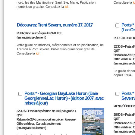
nord, les îles Manitoulin et Sault Ste. Marie. Publication
Consultez-la
ic
numérique gratuite. Consultez-la
ici
Découvrez Trent Severn, numéro 17, 2017
Ports *
(Lac Ont
Publication numérique GRATUITE
(en anglais seulement)
PLUS DE 350 P
Votre guide de marinas, d’événements et de planification, de
32,30 $ + Frais d
Trenton à Port Severn. Publication numérique gratuite.
QST
Consultez-la
ici
Rabais de 25% p
Offre valide au
(en anglais seu
Le guide de to
depuis 1984.
Ports * - Georgian Bay/Lake Huron (Baie
Ports *
Georgienne/Lac Huron) - (édition 2007, avec
Severn
mises à jour)
2009 RÉÉDITIO
32,30 $ + Frais d’expédition de 10 $ par guide +
28,50 $ + Frais d
QST
QST
Rabais de 25% par rapport au prix en kiosque
Rabais de 25% p
Offre valide au Canada seulement
Offre valide au
(en anglais seulement)
(en anglais seu