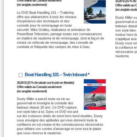
Offre valide au Canada seulement
25,00 $ (15 % de r
(en anglais seulement)
Offre valide au
(en anglais seu
Le DVD Boat Handling 101 – Trailering
offre aux plaisanciers à tous les niveaux
Dusty Miller a
d’expérience des techniques et des
gouvernail et 
conseils pour le remorquage en toute
bateaux depui
sécurité. Mike Gridley, réalisateur et animateur de
son style bien 
PowerBoat Television, partage toutes ses connaissances
moteur hors-b
en matière de nautisme et de remorquage, dont la façon de
s’applique aus
choisir un véhicule de remorquage, des conseils de
Dusty vous en
conduite et l’étiquette des rampes de mise à l’eau.
la confiance e
nécessaires po
nautisme.
Boat Handling 101 – Twin Inboard *
25,00 $ (15 % de rabais sur le prix en librairie)
Offre valide au Canada seulement
(en anglais seulement)
Dusty Miller a passé toute sa vie au
gouvernail et enseigne la conduite des
bateaux depuis 25 ans. Ce DVD capture
son style bien à lui. Dans ce DVD est axé
sur les croiseurs dotés de semi-hors-bord doubles, Dusty
vous enseigne des aptitudes qui vous donnent toute la
confiance en soi voulue et les connaissances nécessaires
pour défaire vos cordes d’amarrage et vivre tout le plaisir
que vous réserve le nautisme.