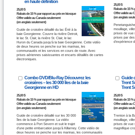
en haute définition
25,00 $
Rabais de 15 % p
25,00 $
Offre valide au
Rabais de 15 % par rapport au prix en kiosque
(en anglais seu
Offre valide au Canada seulement
(en anglais seulement)
Penetanguishen
mouillage, vil
Guide de croisière détaillé du lac Érié à la
prises de vue 
baie Georgienne. Couvre la rivière Detroit,
prises par des
le lac St. Clair, la rivière St. Clair, le lac
d’expérience d
Huron du Canada jusqu’à la baie Georgienne. Cette vidéo
de deux heures se penche sur les marinas, les
communautés et les services en cours de route. Avec
prises aériennes saisissantes et encarts détaillés de cartes
électroniques.
Combo DVD/Blu-Ray Découvrez les
Guide d
croisières – les 30 000 îles de la baie
Trent S
Georgienne en HD
Trent S
25,00 $
25,00 $
Rabais de 15 % par rapport au prix en kiosque
Rabais de 15 % p
Offre valide au Canada seulement
Offre valide au
(en anglais seulement)
(en anglais seu
Guide de croisière détaillé sur les 30 000
Trenton à la B
îles de la baie Georgienne. La vidéo
mouillage, vil
commence à Port Severn et suit le trajet
prises de vue s
d’une petite embarcation jusqu’à Killarney. Cette vidéo de
magnifique croi
deux heures se penche sur les marinas, les communautés