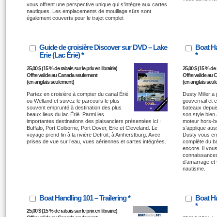
vous offrent une perspective unique qui s’intègre aux cartes
nautiques. Les emplacements de mouillage sûrs sont
également couverts pour le trajet complet
Guide de croisière Discover sur DVD – Lake
Boat Ha
Erie (Lac Érié) *
*
25,00 $ (15 % de rabais sur le prix en librairie)
25,00 $ (15 % de r
Offre valide au Canada seulement
Offre valide au
(en anglais seulement)
(en anglais seu
Partez en croisière à compter du canal Érié
Dusty Miller a
ou Welland et suivez le parcours le plus
gouvernail et 
souvent emprunté à destination des plus
bateaux depui
beaux lieus du lac Érié. Parmi les
son style bien 
importantes destinations des plaisanciers présentées ici :
moteur hors-b
Buffalo, Port Colborne, Port Dover, Erie et Cleveland. Le
s’applique aus
voyage prend fin à la rivière Detroit, à Amherstburg. Avec
Dusty vous en
prises de vue sur l’eau, vues aériennes et cartes intégrées.
complète du ba
encore. Il vou
connaissances
d’amarrage et v
nautisme.
Boat Handling 101 – Trailering *
Boat Ha
*
25,00 $ (15 % de rabais sur le prix en librairie)