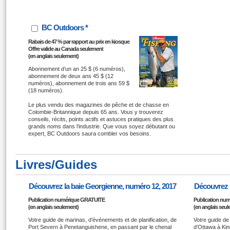
BC Outdoors *
Rabais de 47 % par rapport au prix en kiosque
Offre valide au Canada seulement
(en anglais seulement)
Abonnement d’un an 25 $ (6 numéros),
abonnement de deux ans 45 $ (12
numéros), abonnement de trois ans 59 $
(18 numéros).
Le plus vendu des magazines de pêche et de chasse en
Colombie-Britannique depuis 65 ans. Vous y trouverez
conseils, récits, points actifs et astuces pratiques des plus
grands noms dans l’industrie. Que vous soyez débutant ou
expert, BC Outdoors saura combler vos besoins.
Livres/Guides
Découvrez la baie Georgienne, numéro 12, 2017
Découvrez l
Publication numérique GRATUITE
Publication nu
(en anglais seulement)
(en anglais seu
Votre guide de marinas, d’événements et de planification, de
Votre guide de
Port Severn à Penetanguishene, en passant par le chenal
d’Ottawa à Kin