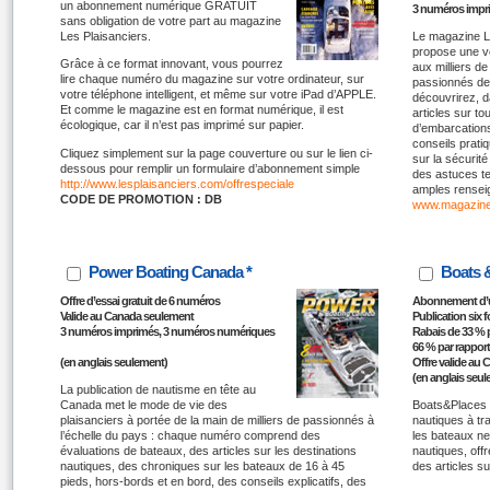
un abonnement numérique GRATUIT
3 numéros impri
sans obligation de votre part au magazine
Les Plaisanciers.
Le magazine
propose une vé
Grâce à ce format innovant, vous pourrez
aux milliers 
lire chaque numéro du magazine sur votre ordinateur, sur
passionnés de 
votre téléphone intelligent, et même sur votre iPad d’APPLE.
découvrirez, 
Et comme le magazine est en format numérique, il est
articles sur to
écologique, car il n’est pas imprimé sur papier.
d’embarcations
conseils pratiq
Cliquez simplement sur la page couverture ou sur le lien ci-
sur la sécurit
dessous pour remplir un formulaire d’abonnement simple
des astuces te
http://www.lesplaisanciers.com/offrespeciale
amples rensei
CODE DE PROMOTION : DB
www.magazine
Power Boating Canada *
Boats &
Offre d’essai gratuit de 6 numéros
Abonnement d’u
Valide au Canada seulement
Publication six f
3 numéros imprimés, 3 numéros numériques
Rabais de 33 % pa
66 % par rapport
(en anglais seulement)
Offre valide au
(en anglais seu
La publication de nautisme en tête au
Canada met le mode de vie des
Boats&Places 
plaisanciers à portée de la main de milliers de passionnés à
nautiques à tr
l’échelle du pays : chaque numéro comprend des
les bateaux ne
évaluations de bateaux, des articles sur les destinations
nautiques, off
nautiques, des chroniques sur les bateaux de 16 à 45
des articles su
pieds, hors-bords et en bord, des conseils explicatifs, des