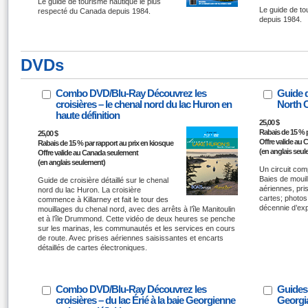
Le guide de tourisme nautique le plus
Le guide de to
respecté du Canada depuis 1984.
depuis 1984.
DVDs
Combo DVD/Blu-Ray Découvrez les
Guide d
croisières – le chenal nord du lac Huron en
North C
haute définition
25,00 $
Rabais de 15 % p
25,00 $
Offre valide au
Rabais de 15 % par rapport au prix en kiosque
(en anglais seu
Offre valide au Canada seulement
(en anglais seulement)
Un circuit com
Baies de mouil
Guide de croisière détaillé sur le chenal
aériennes, pri
nord du lac Huron. La croisière
cartes; photos
commence à Killarney et fait le tour des
décennie d’exp
mouillages du chenal nord, avec des arrêts à l’île Manitoulin
et à l’île Drummond. Cette vidéo de deux heures se penche
sur les marinas, les communautés et les services en cours
de route. Avec prises aériennes saisissantes et encarts
détaillés de cartes électroniques.
Combo DVD/Blu-Ray Découvrez les
Guides 
croisières – du lac Érié à la baie Georgienne
Georgi