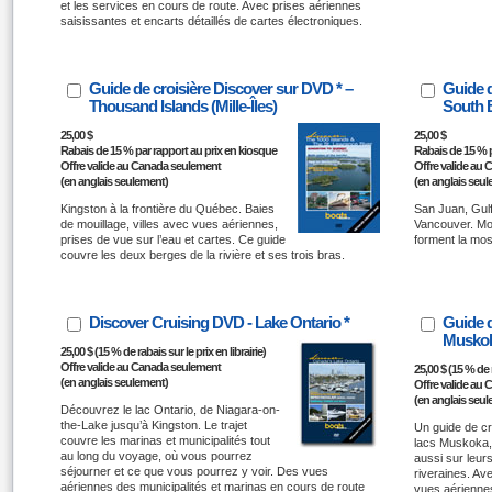
et les services en cours de route. Avec prises aériennes
saisissantes et encarts détaillés de cartes électroniques.
Guide de croisière Discover sur DVD * –
Guide d
Thousand Islands (Mille-Îles)
South B
25,00 $
25,00 $
Rabais de 15 % par rapport au prix en kiosque
Rabais de 15 % p
Offre valide au Canada seulement
Offre valide au
(en anglais seulement)
(en anglais seu
Kingston à la frontière du Québec. Baies
San Juan, Gulf
de mouillage, villes avec vues aériennes,
Vancouver. Moui
prises de vue sur l’eau et cartes. Ce guide
forment la mos
couvre les deux berges de la rivière et ses trois bras.
Discover Cruising DVD - Lake Ontario *
Guide d
Muskok
25,00 $ (15 % de rabais sur le prix en librairie)
Offre valide au Canada seulement
25,00 $ (15 % de r
(en anglais seulement)
Offre valide au
(en anglais seu
Découvrez le lac Ontario, de Niagara-on-
the-Lake jusqu’à Kingston. Le trajet
Un guide de cr
couvre les marinas et municipalités tout
lacs Muskoka,
au long du voyage, où vous pourrez
aussi sur le
séjourner et ce que vous pourrez y voir. Des vues
riveraines. Av
aériennes des municipalités et marinas en cours de route
vues aériennes