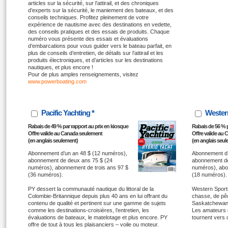
articles sur la sécurité, sur l’attirail, et des chroniques
d’experts sur la sécurité, le maniement des bateaux, et des
conseils techniques. Profitez pleinement de votre
expérience de nautisme avec des destinations en vedette,
des conseils pratiques et des essais de produits. Chaque
numéro vous présente des essais et évaluations
d’embarcations pour vous guider vers le bateau parfait, en
plus de conseils d’entretien, de détails sur l’attirail et les
produits électroniques, et d’articles sur les destinations
nautiques, et plus encore !
Pour de plus amples renseignements, visitez
www.powerboating.com
Pacific Yachting *
Wester
Rabais de 49 % par rapport au prix en kiosque
Rabais de 56 % p
Offre valide au Canada seulement
Offre valide au
(en anglais seulement)
(en anglais seu
Abonnement d’un an 48 $ (12 numéros),
Abonnement d’
abonnement de deux ans 75 $ (24
abonnement de
numéros), abonnement de trois ans 97 $
numéros), abo
(36 numéros).
(18 numéros).
PY dessert la communauté nautique du littoral de la
Western Sports
Colombie-Britannique depuis plus 40 ans en lui offrant du
chasse, de pêc
contenu de qualité et pertinent sur une gamme de sujets
Saskatchewan,
comme les destinations-croisières, l’entretien, les
Les amateurs d
évaluations de bateaux, le matelotage et plus encore. PY
tournent vers 
offre de tout à tous les plaisanciers – voile ou moteur.