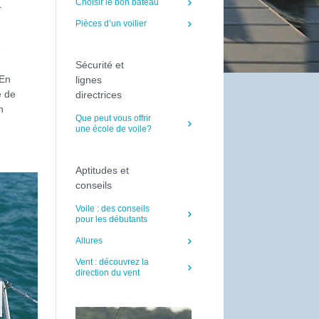
Choisir le bon bateau
r
Pièces d’un voilier
e
Sécurité et
 En
lignes
e de
directrices
n
Que peut vous offrir
une école de voile?
Aptitudes et
conseils
Voile : des conseils
pour les débutants
Allures
Vent : découvrez la
direction du vent