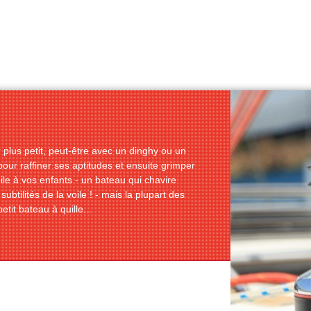
 plus petit, peut-être avec un dinghy ou un
pour raffiner ses aptitudes et ensuite grimper
oile à vos enfants - un bateau qui chavire
btilités de la voile ! - mais la plupart des
etit bateau à quille...