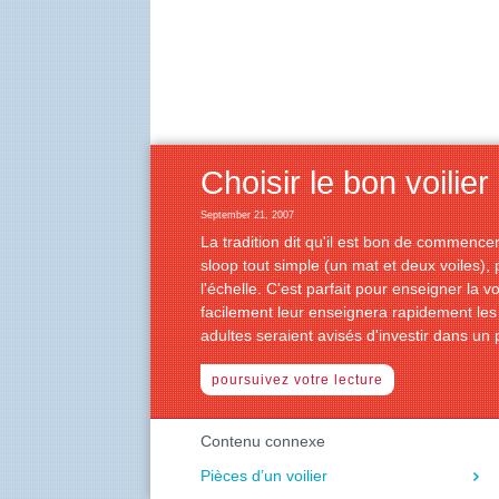
Choisir le bon voilier
September 21, 2007
La tradition dit qu'il est bon de commencer
sloop tout simple (un mat et deux voiles), 
l'échelle. C'est parfait pour enseigner la v
facilement leur enseignera rapidement les su
adultes seraient avisés d'investir dans un p
poursuivez votre lecture
Contenu connexe
Pièces d’un voilier