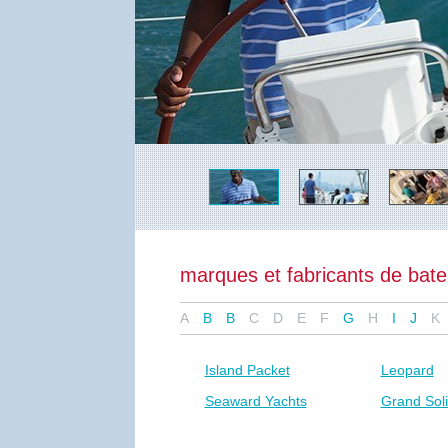
marques et fabricants de bat
A
B
B
C
D
E
F
G
H
I
J
K
Island Packet
Leopard
Seaward Yachts
Grand Soli