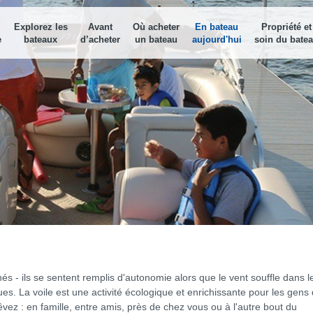
Explorez les
Avant
Où acheter
En bateau
Propriété et
e
bateaux
d’acheter
un bateau
aujourd'hui
soin du bate
Calculatrice de prêts-bateau
Calculatrice de prêts-bateau
Trouvez le détaillant le pl
Localis
proche
Déterminez votre budget pour un
Déterminez votre budget pour un
Trouvez l
bateau, ou vos versements
bateau, ou vos versements
Utilisez l’outil de recherche pou
dans votr
mensuels
mensuels
trouver le détaillant le plus pr
Destina
Explorez 
nautisme 
soumettez
Sécu-bat
port
Télécharg
nautisme 
és - ils se sentent remplis d'autonomie alors que le vent souffle dans l
es. La voile est une activité écologique et enrichissante pour les gens
vez : en famille, entre amis, près de chez vous ou à l'autre bout du