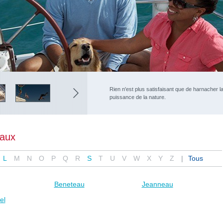
Rien n'est plus satisfaisant que de harnacher l
puissance de la nature.
eaux
L
M
N
O
P
Q
R
S
T
U
V
W
X
Y
Z
Tous
Beneteau
Jeanneau
el