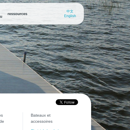
中文
ressources
English
au
us
ateur de marinas
Localisateur de marinas
Destinations-nautisme
es points d’accès à l’eau
Trouvez les points d’accès à l’eau
Explorez des destinations-
r
e région
dans votre région
nautisme saisissantes ou
oche
soumettez les vôtres
tions-nautisme
des destinations-
saisissantes ou
 les vôtres
eau... de port en
ez l'appli Découvrez le
sécurité
es
Bateaux et
 de
accessoires